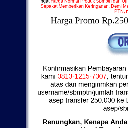
Ingat
Harga Normal Produk Sbmptn dan Uj
Sepakat Memberikan Keringanan, Demi Me
PTN, 
Harga Promo Rp.250
Konfirmasikan Pembayaran
kami
0813-1215-7307
, tentu
atas dan mengirimkan pe
username/sbmptn/jumlah tra
asep transfer 250.000 ke
asep/sb
Renungkan, Kenapa Anda