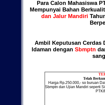
Para Calon Mahasiswa P
Mempunyai Bahan Berkuali
dan Jalur Mandiri
Tahun
Berpe
Ambil Keputusan Cerdas 
Idaman dengan
Sbmptn
da
sang
TER
Telah Berkunj
Harga Rp.250.000,- so buruan Daf
Sbmptn dan Ujian Mandiri seperti
PTKIN,