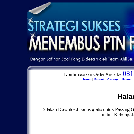
081
Konfirmasikan Order Anda ke
Home
|
Produk
|
Caranya
|
Bonus
Hala
Silakan Download bonus gratis untuk Passing G
untuk Kelompo